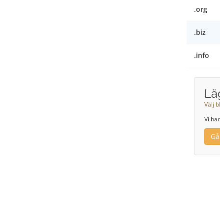
.org
.biz
.info
Läg
Välj b
Vi har
Gå 