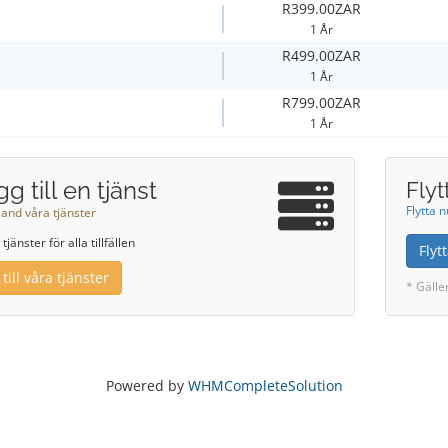
R399.00ZAR
1 År
R499.00ZAR
1 År
R799.00ZAR
1 År
g till en tjänst
Flyt
Flytta 
land våra tjänster
 tjänster för alla tillfällen
Fly
till våra tjänster
* Gälle
Powered by
WHMCompleteSolution