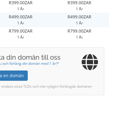
R399.00ZAR
R399.00ZAR
1 År
1 År
R499.00ZAR
R499.00ZAR
1 År
1 År
R799.00ZAR
R799.00ZAR
1 År
1 År
ta din domän till oss
nu och förläng din domän med 1 år!*
tta en domän
r endast vissa TLDs och inte nyligen förlängda domäner