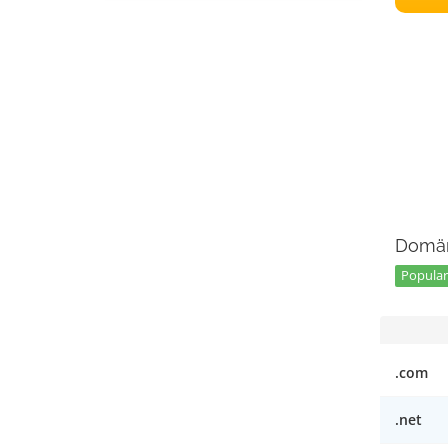
Domän
Popular 
.com
.net