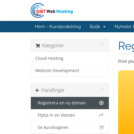
Hem - Kundavdelning
Butik
Nyheter
Re
Kategorier
Cloud Hosting
Find yo
Website Development
Handlingar
Registrera en ny domän
Flytta in en domän
Se kundvagnen