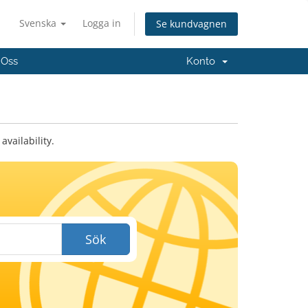
Svenska
Logga in
Se kundvagnen
 Oss
Konto
vailability.
Sök