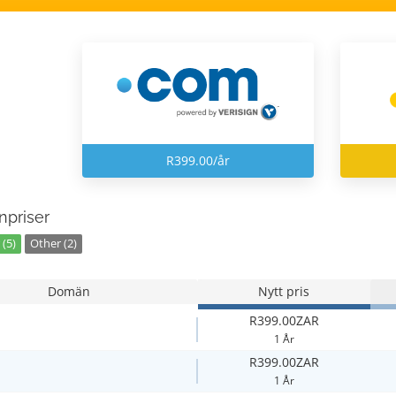
R399.00/år
priser
(5)
Other (2)
Domän
Nytt pris
R399.00ZAR
1 År
R399.00ZAR
1 År